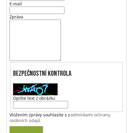
E-mail
a
j
Zpráva
í
t
?
HLEDAT
Bezpečnostní kontrola
D
Opište text z obrázku
o
p
o
Vložením zprávy souhlasíte s
podmínkami ochrany
osobních údajů
r
u