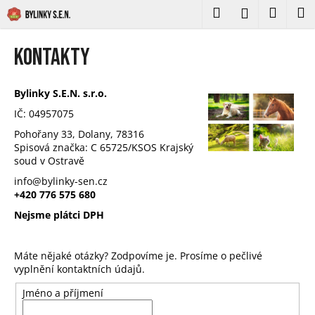
K
Přejít
Hledat
Nákupní
M
Přihlášení
na
o
obsah
Zpět
Zpět
košík
š
Kontakty
í
C
k
o
Bylinky S.E.N. s.r.o.
p
IČ: 04957075
o
Pohořany 33, Dolany, 78316
t
Spisová značka: C 65725/KSOS Krajský
soud v Ostravě
ř
info@bylinky-sen.cz
e
+420 776 575 680
b
Nejsme plátci DPH
u
j
Máte nějaké otázky? Zodpovíme je. Prosíme o pečlivé
e
vyplnění kontaktních údajů.
t
e
Jméno a příjmení
n