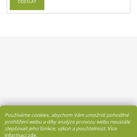
č
ODESLAT
u
j
e
m
e
Z
á
BALÍČEK
p
PRO
SUPER
a
MUŽE
t
999
í
Kč
Používáme cookies, abychom Vám umožnili pohodlné
prohlížení webu a díky analýze provozu webu neustále
zlepšovali jeho funkce, výkon a použitelnost.
Více
informací
zde
.