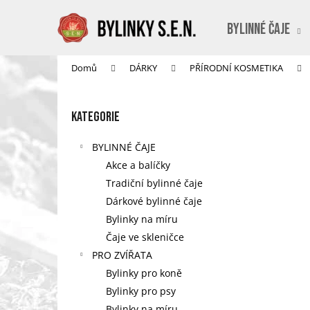
K
Přejít
na
o
BYLINNÉ ČAJE
obsah
Zpět
Zpět
š
do
do
í
Domů
DÁRKY
PŘÍRODNÍ KOSMETIKA
obchodu
obchodu
k
P
o
Přeskočit
Kategorie
s
kategorie
t
BYLINNÉ ČAJE
r
Akce a balíčky
a
Tradiční bylinné čaje
n
Dárkové bylinné čaje
n
Bylinky na míru
í
Čaje ve skleničce
p
PRO ZVÍŘATA
a
Bylinky pro koně
n
Bylinky pro psy
e
Bylinky na míru