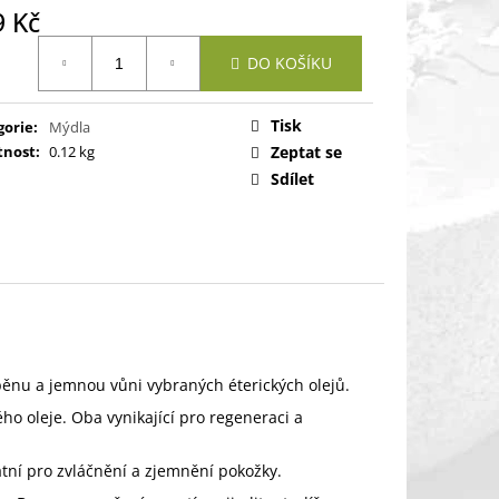
9 Kč
ná
DO KOŠÍKU
:
Tisk
gorie
:
Mýdla
nost
:
0.12 kg
Zeptat se
Sdílet
pěnu a jemnou vůni vybraných éterických olejů.
 oleje. Oba vynikající pro regeneraci a
tní pro zvláčnění a zjemnění pokožky.