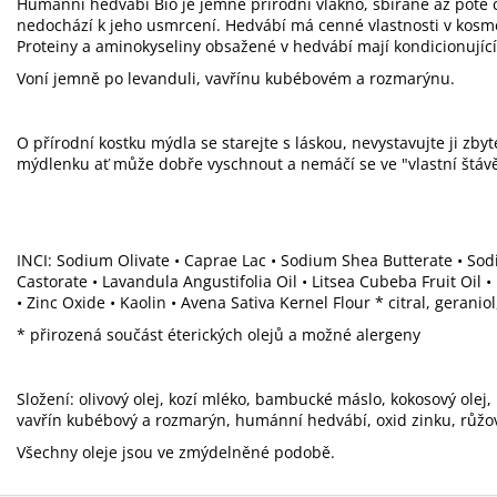
Humánní hedvábí Bio je jemné přírodní vlákno, sbírané až poté c
nedochází k jeho usmrcení. Hedvábí má cenné vlastnosti v kosm
Proteiny a aminokyseliny obsažené v hedvábí mají kondicionující,
Voní jemně po levanduli, vavřínu kubébovém a rozmarýnu.
O přírodní kostku mýdla se starejte s láskou, nevystavujte ji zb
mýdlenku ať může dobře vyschnout a nemáčí se ve "vlastní štávě
INCI: Sodium Olivate • Caprae Lac • Sodium Shea Butterate • S
Castorate • Lavandula Angustifolia Oil • Litsea Cubeba Fruit Oil •
• Zinc Oxide • Kaolin • Avena Sativa Kernel Flour * citral, geraniol
* přirozená součást éterických olejů a možné alergeny
Složení: olivový olej, kozí mléko, bambucké máslo, kokosový olej, 
vavřín kubébový a rozmarýn, humánní hedvábí, oxid zinku, růžový
Všechny oleje jsou ve zmýdelněné podobě.