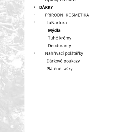
PODPORA HOJENÍ
l
DÁRKY
299 Kč
PŘÍRODNÍ KOSMETIKA
LuNartura
Mýdla
Tuhé krémy
Deodoranty
Nahřívací polštářky
Dárkové poukazy
Plátěné tašky