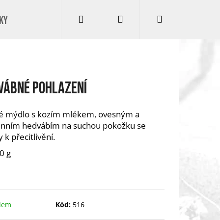
Hledat
Přihlášení
Nákupní
ky
Kontakty
Podmínky ochrany osobních údajů
Úp
košík
vábné pohlazení
é mýdlo s kozím mlékem, ovesným a
nním hedvábím na suchou pokožku se
 k přecitlivění.
0 g
Následující
dem
Kód:
516