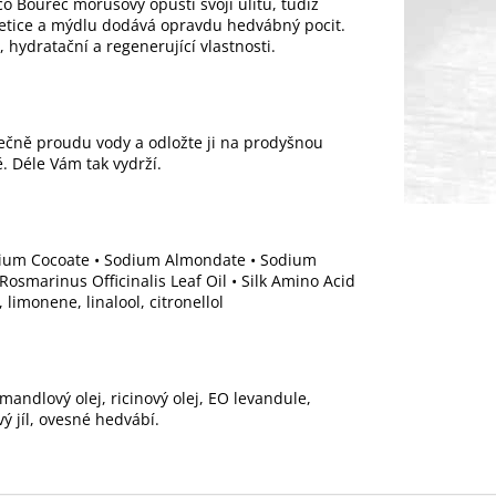
o Bourec morušový opustí svoji ulitu, tudíž
etice a mýdlu dodává opravdu hedvábný pocit.
 hydratační a regenerující vlastnosti.
ytečně proudu vody a odložte ji na prodyšnou
. Déle Vám tak vydrží.
odium Cocoate • Sodium Almondate • Sodium
 Rosmarinus Officinalis Leaf Oil • Silk Amino Acid
, limonene, linalool, citronellol
mandlový olej, ricinový olej, EO levandule,
 jíl, ovesné hedvábí.