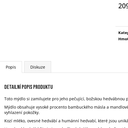
BALÍČEK PRO DĚDEČKA
ČISTIČKA - L
20
699 Kč
149 Kč
Měr
cena
Kate
Hmot
Popis
Diskuze
Detailní popis produktu
Toto mýdlo si zamilujete pro jeho pečující, božskou hedvábnou 
Mýdlo obsahuje vysoké procento bambuckého másla a mandlového
vyhlazení pokožky.
Kozí mléko, ovesné hedvábí a humánní hedvabí, které jsou uniká