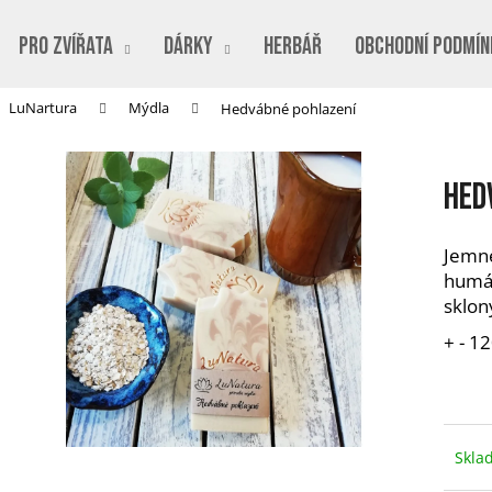
PRO ZVÍŘATA
DÁRKY
Herbář
Obchodní podmín
LuNartura
Mýdla
Hedvábné pohlazení
Co potřebujete najít?
Hed
HLEDAT
Jemn
humá
Doporučujeme
sklony
+ - 12
Skla