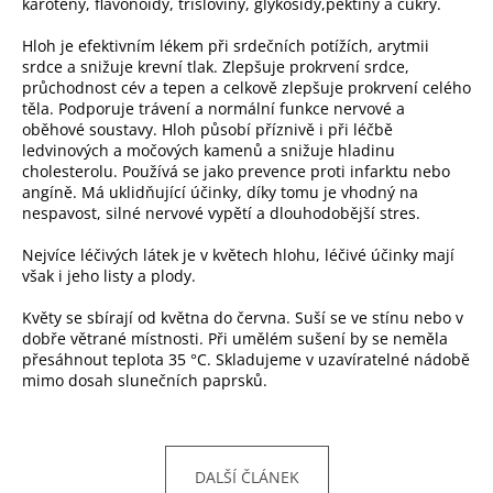
karoteny, flavonoidy, třísloviny, glykosidy,pektiny a cukry.
a
Hloh je efektivním lékem při srdečních potížích, arytmii
j
srdce a snižuje krevní tlak. Zlepšuje prokrvení srdce,
í
průchodnost cév a tepen a celkově zlepšuje prokrvení celého
těla. Podporuje trávení a normální funkce nervové a
t
oběhové soustavy. Hloh působí příznivě i při léčbě
?
ledvinových a močových kamenů a snižuje hladinu
cholesterolu. Používá se jako prevence proti infarktu nebo
angíně. Má uklidňující účinky, díky tomu je vhodný na
nespavost, silné nervové vypětí a dlouhodobější stres.
Nejvíce léčivých látek je v květech hlohu, léčivé účinky mají
HLEDAT
však i jeho listy a plody.
Květy se sbírají od května do června. Suší se ve stínu nebo v
dobře větrané místnosti. Při umělém sušení by se neměla
D
přesáhnout teplota 35 °C. Skladujeme v uzavíratelné nádobě
o
mimo dosah slunečních paprsků.
p
o
r
u
DALŠÍ ČLÁNEK