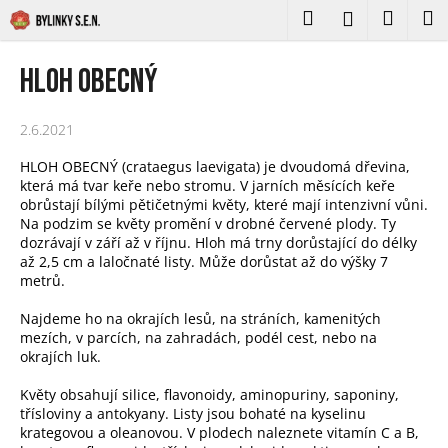
K
Přejít
Hledat
Nákupní
M
Přihlášení
na
o
obsah
Zpět
Zpět
košík
š
Hloh obecný
í
C
k
2.6.2021
o
p
HLOH OBECNÝ (crataegus laevigata) je dvoudomá dřevina,
o
která má tvar keře nebo stromu. V jarních měsících keře
obrůstají bílými pětičetnými květy, které mají intenzivní vůni.
t
Na podzim se květy promění v drobné červené plody. Ty
ř
dozrávají v září až v říjnu. Hloh má trny dorůstající do délky
e
až 2,5 cm a laločnaté listy. Může dorůstat až do výšky 7
metrů.
b
u
Najdeme ho na okrajích lesů, na stráních, kamenitých
mezích, v parcích, na zahradách, podél cest, nebo na
j
okrajích luk.
e
t
Květy obsahují silice, flavonoidy, aminopuriny, saponiny,
třísloviny a antokyany. Listy jsou bohaté na kyselinu
e
krategovou a oleanovou. V plodech naleznete vitamín C a B,
n