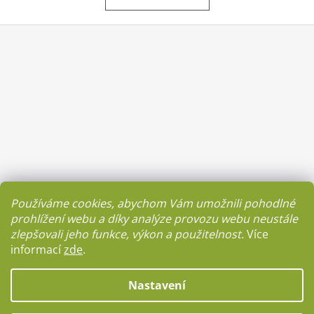
č
u
Z
j
e
á
m
p
e
a
t
NAHŘÍVACÍ
í
POLŠTÁŘEK
ČERVENÝ
S
BÍLÝMI
KVĚTY
VELKÝ
Používáme cookies, abychom Vám umožnili pohodlné
349
prohlížení webu a díky analýze provozu webu neustále
Kč
zlepšovali jeho funkce, výkon a použitelnost.
Více
informací
zde
.
Facebook
Nastavení
Vytvořil Shoptet