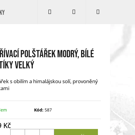
Hledat
Přihlášení
Nákupní
ky
Kontakty
Podmínky ochrany osobních údajů
Úp
košík
řívací polštářek MODRÝ, BÍLÉ
TÍKY velký
ářek s obilím a himalájskou solí, provoněný
kami
dem
Kód:
587
Následující
9 Kč
ná