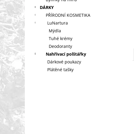
VYTOUŽENÉ MIMINKO
l
DÁRKY
149 Kč
PŘÍRODNÍ KOSMETIKA
LuNartura
Mýdla
Tuhé krémy
Deodoranty
Nahřívací polštářky
Dárkové poukazy
Plátěné tašky