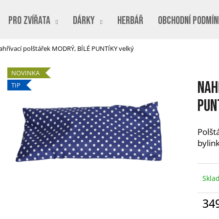
PRO ZVÍŘATA
DÁRKY
Herbář
Obchodní podmín
ahřívací polštářek MODRÝ, BÍLÉ PUNTÍKY velký
Co potřebujete najít?
NOVINKA
Nah
TIP
HLEDAT
PUN
Polšt
Doporučujeme
bylin
Skla
34
Měr