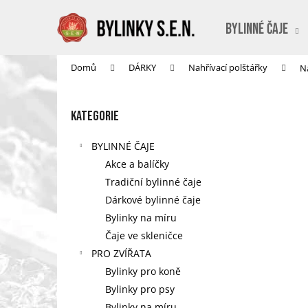
K
Přejít
na
o
BYLINNÉ ČAJE
obsah
Zpět
Zpět
š
do
do
í
Domů
DÁRKY
Nahřívací polštářky
N
obchodu
obchodu
k
P
o
Přeskočit
Kategorie
s
kategorie
t
BYLINNÉ ČAJE
r
Akce a balíčky
a
Tradiční bylinné čaje
n
Dárkové bylinné čaje
n
Bylinky na míru
í
Čaje ve skleničce
p
PRO ZVÍŘATA
a
Bylinky pro koně
n
Bylinky pro psy
e
Bylinky na míru