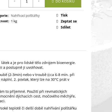
TÁŘEK BÍLÝ S
DO KOŠÍKU
:
Y VELKÝ
Tisk
gorie
:
Nahřívací polštářky
nost
:
1 kg
Zeptat se
Sdílet
látek a je pro lidské tělo zdrojem bioenergie.
i a postupně ji uvolňovat.
oubě (2-3min) nebo v troubě (cca 6-8 min. při
 náplní, 2. povlak, který lze na 30°C prát v
vám to příjemné. Použití při revmatických
emocnění dýchacích cest, močového měchýře,
aci.
vysoké teplotě či delší době nahřívání polštářku