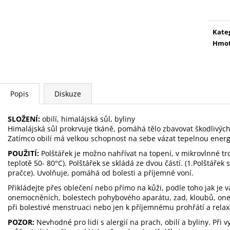
PODPORA HOJENÍ RAN (OMÝVÁNÍ)
NAHŘÍVACÍ POLŠ
cena
ČERVENÝMI KVĚT
299 Kč
349 Kč
Kate
Hmot
Popis
Diskuze
SLOŽENÍ:
obilí, himalájská sůl, byliny
Himalájská sůl prokrvuje tkáně, pomáhá tělo zbavovat škodlivých 
Zatímco obilí má velkou schopnost na sebe vázat tepelnou energi
POUŽITÍ:
Polštářek je možno nahřívat na topení, v mikrovlnné tr
teplotě 50- 80°C). Polštářek se skládá ze dvou částí. (1.Polštářek s
pračce). Uvolňuje, pomáhá od bolesti a příjemné voní.
Přikládejte přes oblečení nebo přímo na kůži, podle toho jak je 
onemocněních, bolestech pohybového aparátu, zad, kloubů, on
při bolestivé menstruaci nebo jen k příjemnému prohřátí a relax
POZOR:
Nevhodné pro lidi s alergií na prach, obilí a byliny. Při 