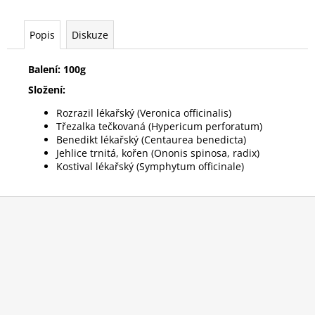
č
u
j
Popis
Diskuze
e
m
Balení: 100g
e
Složení:
Rozrazil lékařský (Veronica officinalis)
NAHŘÍVACÍ
Třezalka tečkovaná (Hypericum perforatum)
POLŠTÁŘEK
Benedikt lékařský (Centaurea benedicta)
VÁNOČNÍ
Jehlice trnitá, kořen (Ononis spinosa, radix)
SKŘÍTCI
Kostival lékařský (Symphytum officinale)
VELKÝ
349
Kč
Z
á
p
a
t
í