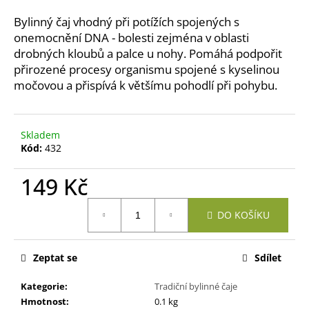
a
Bylinný čaj vhodný při potížích spojených s
j
onemocnění DNA - bolesti zejména v oblasti
í
drobných kloubů a palce u nohy. Pomáhá podpořit
přirozené procesy organismu spojené s kyselinou
t
močovou a přispívá k většímu pohodlí při pohybu.
?
Skladem
Kód:
432
HLEDAT
149 Kč
Měrná
DO KOŠÍKU
cena:
D
o
p
Zeptat se
Sdílet
o
r
Kategorie
:
Tradiční bylinné čaje
u
Hmotnost
:
0.1 kg