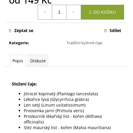
č
u
Měrná
DO KOŠÍKU
cena:
j
e
m
Zeptat se
Sdílet
e
Kategorie
:
Tradiční bylinné čaje
CIPÍSEK
-
Popis
Diskuze
ČAJ
PRO
DĚTI
95
Složení čaje:
Kč
Jitrocel kopinatý (Plantago lanceolata)
Lékořice lysá (Glycyrrhiza glabra)
Len setý (Linum usitatissimum)
Prvosenka jarní (Primula veris)
Proskurník lékařský list - kořen (Althaea
officinalis)
Sléz maurský list - kořen (Malva mauritiana)