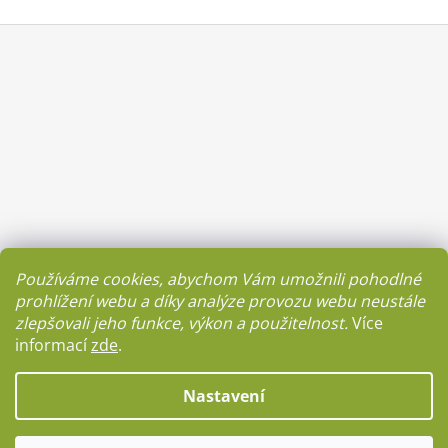
Z
á
p
a
t
í
Používáme cookies, abychom Vám umožnili pohodlné
prohlížení webu a díky analýze provozu webu neustále
zlepšovali jeho funkce, výkon a použitelnost.
Více
informací
zde
.
Facebook
Nastavení
Vytvořil Shoptet