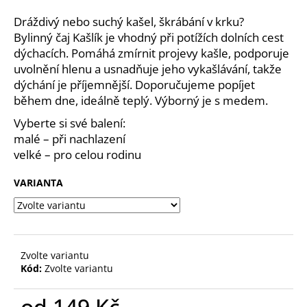
a
Dráždivý nebo suchý kašel, škrábání v krku?
j
Bylinný čaj Kašlík je vhodný při potížích dolních cest
í
dýchacích. Pomáhá zmírnit projevy kašle, podporuje
uvolnění hlenu a usnadňuje jeho vykašlávání, takže
t
dýchání je příjemnější. Doporučujeme popíjet
?
během dne, ideálně teplý. Výborný je s medem.
Vyberte si své balení:
malé – při nachlazení
velké – pro celou rodinu
HLEDAT
VARIANTA
D
o
p
Zvolte variantu
o
Kód:
Zvolte variantu
r
u
od
149 Kč