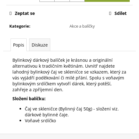
č
u
Zeptat se
Sdílet
j
e
Kategorie
:
Akce a balíčky
m
e
Popis
Diskuze
NENÍ
MODŘINA
Bylinkový dárkový balíček je krásnou a originální
JAKO
alternativou k tradičním květinám. Uvnitř najdete
MODŘINA
lahodný bylinkový čaj ve skleničce se vzkazem, který za
149
vás vyjádří poděkování či milé přání. Spolu s voňavým
Kč
bylinkovým srdíčkem vytvoří dárek, který potěší,
zahřeje a zpříjemní den.
Složení balíčku:
Čaj ve skleničce (Bylinný čaj 50g) - složení viz.
dárkové bylinné čaje.
Voňavé srdíčko
Z