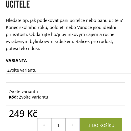
učitele
a
j
Hledáte tip, jak poděkovat paní učitelce nebo panu učiteli?
í
Konec školního roku, pololetí nebo Vánoce jsou ideální
t
příležitostí. Obdarujte ho/ji bylinkovým čajem a ručně
?
vyráběným bylinkovým srdíčkem. Balíček pro radost,
potěší tělo i duši.
VARIANTA
HLEDAT
Zvolte variantu
D
Kód:
Zvolte variantu
o
p
249 Kč
o
r
Měrná
u
DO KOŠÍKU
cena: