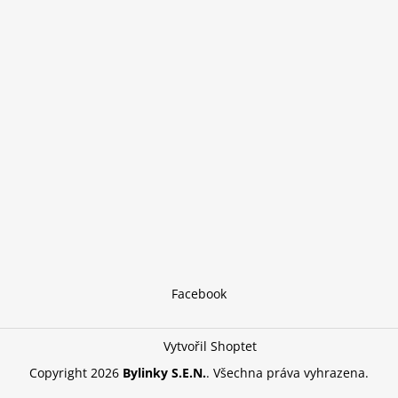
á
p
a
t
í
Facebook
Vytvořil Shoptet
Copyright 2026
Bylinky S.E.N.
. Všechna práva vyhrazena.