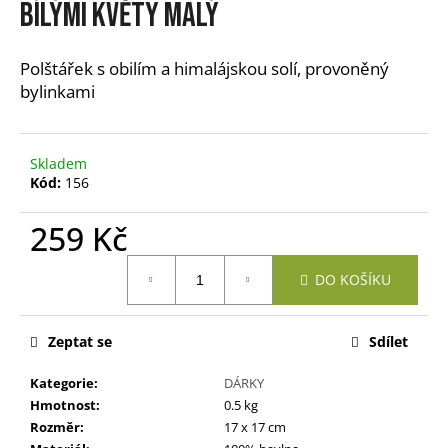
BÍLÝMI KVĚTY malý
a
j
Polštářek s obilím a himalájskou solí, provoněný
í
bylinkami
t
?
Skladem
Kód:
156
259 Kč
HLEDAT
Měrná
DO KOŠÍKU
cena:
D
o
Zeptat se
Sdílet
p
Kategorie
:
DÁRKY
o
Hmotnost
:
0.5 kg
r
Rozměr
:
17 x 17 cm
u