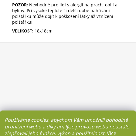
POZOR:
Nevhodné pro lidi s alergií na prach, obilí a
byliny. Při vysoké teplotě či delší době nahřívání
polštářku může dojít k poškození látky až vznícení
polštářku!
VELIKOST:
18x18cm
Z
á
p
a
t
í
Používáme cookies, abychom Vám umožnili pohodlné
prohlížení webu a díky analýze provozu webu neustále
zlepšovali jeho funkce, výkon a použitelnost.
Více