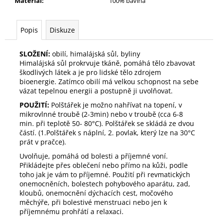
Materiál
:
100% bavlna
č
u
j
Popis
Diskuze
e
m
SLOŽENÍ:
obilí, himalájská sůl, byliny
e
Himalájská sůl prokrvuje tkáně, pomáhá tělo zbavovat
škodlivých látek a je pro lidské tělo zdrojem
bioenergie. Zatímco obilí má velkou schopnost na sebe
NAHŘÍVACÍ
vázat tepelnou energii a postupně ji uvolňovat.
POLŠTÁŘEK
VÁNOČNÍ
POUŽITÍ:
Polštářek je možno nahřívat na topení, v
SKŘÍTCI
mikrovlnné troubě (2-3min) nebo v troubě (cca 6-8
VELKÝ
min. při teplotě 50- 80°C). Polštářek se skládá ze dvou
349
částí. (1.Polštářek s náplní, 2. povlak, který lze na 30°C
Kč
prát v pračce).
Uvolňuje, pomáhá od bolesti a příjemné voní.
Přikládejte přes oblečení nebo přímo na kůži, podle
toho jak je vám to příjemné. Použití při revmatických
onemocněních, bolestech pohybového aparátu, zad,
kloubů, onemocnění dýchacích cest, močového
měchýře, při bolestivé menstruaci nebo jen k
příjemnému prohřátí a relaxaci.