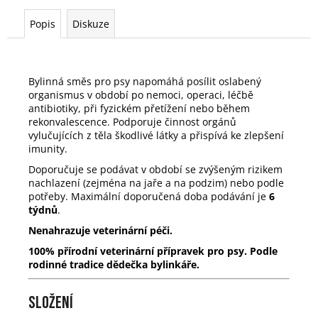
č
u
Popis
Diskuze
j
e
m
e
Bylinná směs pro psy napomáhá posílit oslabený
organismus v období po nemoci, operaci, léčbě
antibiotiky, při fyzickém přetížení nebo během
PRŮDUŠKY
rekonvalescence. Podporuje činnost orgánů
A
vylučujících z těla škodlivé látky a přispívá ke zlepšení
KAŠEL
imunity.
299
Doporučuje se podávat v období se zvýšeným rizikem
Kč
nachlazení (zejména na jaře a na podzim) nebo podle
potřeby. Maximální doporučená doba podávání je
6
týdnů
.
Nenahrazuje veterinární péči.
100% přírodní veterinární přípravek pro psy. Podle
rodinné tradice dědečka bylinkáře.
Složení