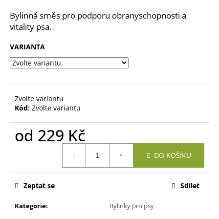
a
Bylinná směs pro podporu obranyschopnosti a
j
vitality psa.
í
VARIANTA
t
?
Zvolte variantu
Kód:
Zvolte variantu
HLEDAT
od
229 Kč
Měrná
DO KOŠÍKU
D
cena:
o
p
Zeptat se
Sdílet
o
r
Kategorie
:
Bylinky pro psy
u