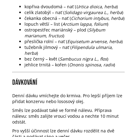
kopřiva dvoudomá – nať (
Urtica dioica, herba
)
celík zlatobýl – nať (
Solidago virgaurea L., herba
)
čekanka obecná – nať (
Cichorium intybus, herba
)
lopuch větší – list (
Arctium lappa, folium
)
ostropestřec mariánský – plod (
Silybum
marianum, fructus
)
přeslička rolní – nať (
Equisetum arvense, herba
)
tužebník jilmový – nať (
Filipendula ulmaria,
herba
)
bez černý – květ (
Sambucus nigra L., flos
)
jehlice trnitá – kořen (
Ononis spinosa, radix
)
Dávkování
Denní dávku vmíchejte do krmiva. Pro lepší příjem lze
přidat konzervu nebo lososový olej.
Směs lze podávat také ve formě nálevu. Příprava
nálevu: směs zalijte vroucí vodou a nechte 10 minut
odstát.
Pro vyšší účinnost lze denní dávku rozdělit na dvě
části a podávat ráno a večer.