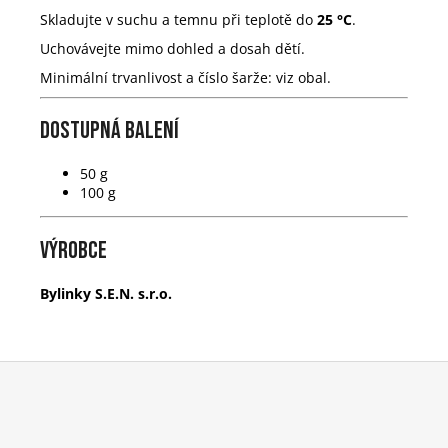
Skladujte v suchu a temnu při teplotě do
25 °C
.
Uchovávejte mimo dohled a dosah dětí.
Minimální trvanlivost a číslo šarže: viz obal.
Dostupná balení
50 g
100 g
Výrobce
Bylinky S.E.N. s.r.o.
Z
á
p