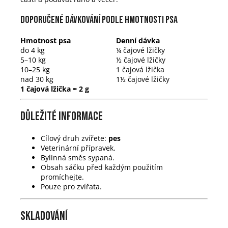
Doporučené dávkování podle hmotnosti psa
Hmotnost psa
Denní dávka
do 4 kg
¼ čajové lžičky
5–10 kg
½ čajové lžičky
10–25 kg
1 čajová lžička
nad 30 kg
1½ čajové lžičky
1 čajová lžička ≈ 2 g
Důležité informace
Cílový druh zvířete:
pes
Veterinární přípravek.
Bylinná směs sypaná.
Obsah sáčku před každým použitím
promíchejte.
Pouze pro zvířata.
Skladování