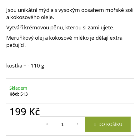
a
Jsou unikátní mýdla s vysokým obsahem mořské soli
j
a kokosového oleje.
í
Vytváří krémovou pěnu, kterou si zamilujete.
t
Meruňkový olej a kokosové mléko je dělají extra
?
pečující.
kostka + - 110 g
HLEDAT
Skladem
Kód:
513
D
o
199 Kč
p
Měrná
o
DO KOŠÍKU
cena:
r
u