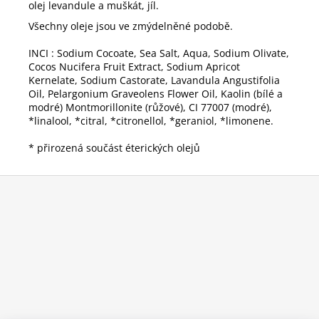
olej levandule a muškát, jíl.
Všechny oleje jsou ve zmýdelněné podobě.
INCI : Sodium Cocoate, Sea Salt, Aqua, Sodium Olivate,
Cocos Nucifera Fruit Extract, Sodium Apricot
Kernelate, Sodium Castorate, Lavandula Angustifolia
Oil, Pelargonium Graveolens Flower Oil, Kaolin (bílé a
modré) Montmorillonite (růžové), CI 77007 (modré),
*linalool, *citral, *citronellol, *geraniol, *limonene.
* přirozená součást éterických olejů
Z
á
p
a
t
í