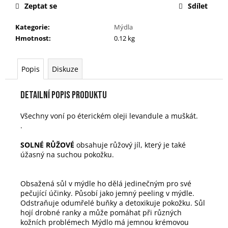
č
Zeptat se
Sdílet
u
j
Kategorie
:
Mýdla
e
Hmotnost
:
0.12 kg
m
e
Popis
Diskuze
NERVY
Detailní popis produktu
NA
PO(C)HODU
Všechny voní po éterickém oleji levandule a muškát.
149
.
Kč
SOLNÉ RŮŽOVÉ
obsahuje růžový jíl, který je také
úžasný na suchou pokožku.
Obsažená sůl v mýdle ho dělá jedinečným pro své
pečující účinky. Působí jako jemný peeling v mýdle.
Odstraňuje odumřelé buňky a detoxikuje pokožku. Sůl
hojí drobné ranky a
může pomáhat při různých
kožních problémech Mýdlo má jemnou krémovou