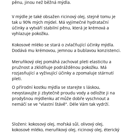
pěnu, jinou než běžná mýdla.
V mýdle je také obsažen ricinový olej, stejně tomu je
tak u 90% mých mýdel. Má vyjímečné hydratační
účinky a vytváří stabilní pěnu, která je krémová a
vyhlazuje pokožku.
Kokosové mléko se stará o zvlačňující účinky mýdla.
Dodává mu krémovou, jemnou a bublavou konzistenci.
Meruňkový olej pomáhá zachovat pleti elasticitu a
pružnost a zklidňuje podrážděnou pokožku. Má
rozjasňující a vyživující účinky a zpomaluje stárnutí
pleti.
O přírodní kostku mýdla se starejte s láskou,
nevystavujte ji zbytečně proudu vody a odložte ji na
prodyšnou mýdlenku ať může dobře vyschnout a
nemáčí se ve "vlastní štávě". Déle Vám tak vydrží.
Složeni: kokosový olej, mořská sůl, olivový olej,
kokosové mléko, meruňkový olej, ricinový olej, éterický